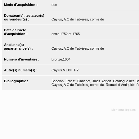
Mode d'acquisition :
don
Donateur(s), testateur(s)
ou vendeur(s) :
Caylus, A.C de Tubières, comte de
Date de l'acte
d'acquisition :
entre 1752 et 1765
Ancienne(s)
appartenance(s) :
Caylus, A.C de Tubières, comte de
Numéro d'inventaire :
bronze.1064
Autre(s) numéro(s) :
Caylus.V.LXIII.1-2
Bibliographie :
Babelon, Ernest, Blanchet, Jules-Adrien. Catalogue des Bro
Caylus, A.C de Tubières, comte de. Recueil d’ Antiquités ég
Mentions légales