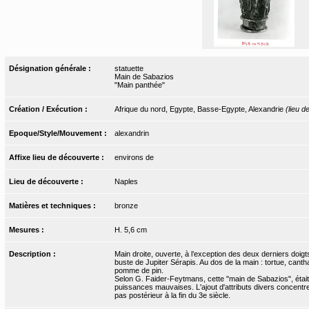
Désignation générale :
statuette
Main de Sabazios
"Main panthée"
Création / Exécution :
Afrique du nord, Egypte, Basse-Egypte, Alexandrie
(lieu d
Epoque/Style/Mouvement :
alexandrin
Affixe lieu de découverte :
environs de
Lieu de découverte :
Naples
Matières et techniques :
bronze
Mesures :
H. 5,6 cm
Description :
Main droite, ouverte, à l’exception des deux derniers doi
buste de Jupiter Sérapis. Au dos de la main : tortue, canth
pomme de pin.
Selon G. Faider-Feytmans, cette "main de Sabazios", étai
puissances mauvaises. L'ajout d'attributs divers concentr
pas postérieur à la fin du 3e siècle.