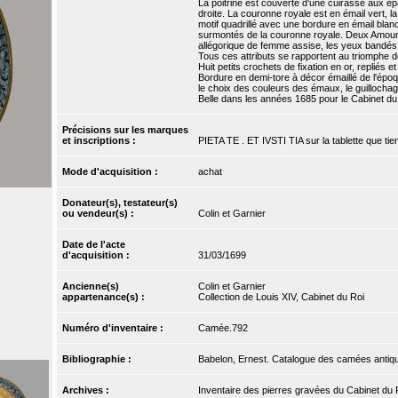
La poitrine est couverte d'une cuirasse aux épa
droite. La couronne royale est en émail vert, l
motif quadrillé avec une bordure en émail blan
surmontés de la couronne royale. Deux Amours
allégorique de femme assise, les yeux bandés te
Tous ces attributs se rapportent au triomphe d
Huit petits crochets de fixation en or, repliés et
Bordure en demi-tore à décor émaillé de l'épo
le choix des couleurs des émaux, le guillocha
Belle dans les années 1685 pour le Cabinet du 
Précisions sur les marques
et inscriptions :
PIETA TE . ET IVSTI TIA sur la tablette que ti
Mode d'acquisition :
achat
Donateur(s), testateur(s)
ou vendeur(s) :
Colin et Garnier
Date de l'acte
d'acquisition :
31/03/1699
Ancienne(s)
Colin et Garnier
appartenance(s) :
Collection de Louis XIV, Cabinet du Roi
Numéro d'inventaire :
Camée.792
Bibliographie :
Babelon, Ernest. Catalogue des camées antique
Archives :
Inventaire des pierres gravées du Cabinet du