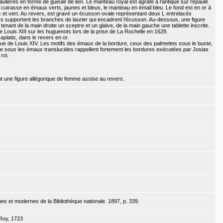
ulières en forme de gueule de lion. Le manteau royal est agrafé à l’antique sur l’épaule
a cuirasse en émaux verts, jaunes et bleus, le manteau en émail bleu. Le fond est en or à
c et vert. Au revers, est gravé un écusson ovale représentant deux L entrelacés
 supportent les branches de laurier qui encadrent l’écusson. Au-dessous, une figure
nant de la main droite un sceptre et un glaive, de la main gauche une tablette inscrite.
e Louis XIII sur les huguenots lors de la prise de La Rochelle en 1628.
 aplatis, dans le revers en or.
que de Louis XIV. Les motifs des émaux de la bordure, ceux des palmettes sous le buste,
ge sous les émaux translucides rappellent fortement les bordures exécutées par Josias
roi.
ent une figure allégorique de femme assise au revers.
s et modernes de la Bibliothèque nationale. 1897, p. 339.
 Roy, 1723