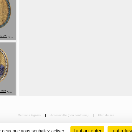
Mentions légales
Accessibilité (non conforme)
Plan du site
ur ceux que vous souhaitez activer
Tout accepter
Tout refus