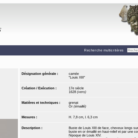
Recherche multicritères
Désignation générale :
camée
"Louis XIII"
Création / Exécution :
17e siècle
1628
(vers)
Matières et techniques :
grenat
Or
(émaillé)
Mesures :
H. 7,8 cm, l. 6,3 cm
Description :
Buste de Louis XIII de face, cheveux longs sur 
buste en or émaillé en haut-relief et par une c
l'époque de Louis XIV.