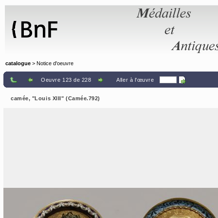
Panneau de gestion des cookies
catalogue
> Notice d'oeuvre
Oeuvre 123 de 228
Aller à l'œuvre
camée, "Louis XIII" (Camée.792)