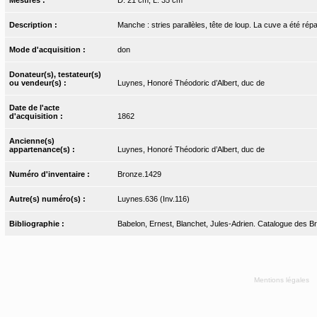
Description :
Manche : stries parallèles, tête de loup. La cuve a été rép
Mode d'acquisition :
don
Donateur(s), testateur(s)
ou vendeur(s) :
Luynes, Honoré Théodoric d’Albert, duc de
Date de l'acte
d'acquisition :
1862
Ancienne(s)
appartenance(s) :
Luynes, Honoré Théodoric d’Albert, duc de
Numéro d'inventaire :
Bronze.1429
Autre(s) numéro(s) :
Luynes.636 (Inv.116)
Bibliographie :
Babelon, Ernest, Blanchet, Jules-Adrien. Catalogue des Bro
Mentions légales