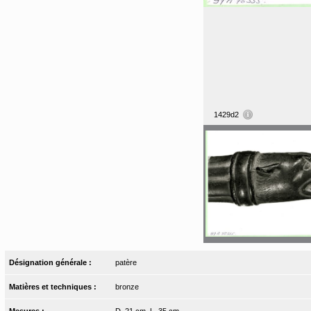
1429d2
Désignation générale :
patère
Matières et techniques :
bronze
Mesures :
D. 21 cm, L. 35 cm