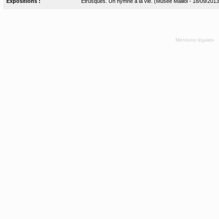
Expositions :
Etrusques. Un hymne à la vie. (Musée Maillol - 18/09/2013
Mentions légales