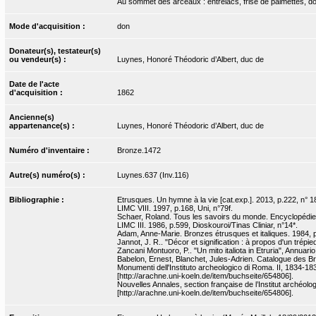
Au sommet des arceaux : entrelacs, frise de palmettes, do
Mode d'acquisition :
don
Donateur(s), testateur(s)
ou vendeur(s) :
Luynes, Honoré Théodoric d’Albert, duc de
Date de l'acte
d'acquisition :
1862
Ancienne(s)
appartenance(s) :
Luynes, Honoré Théodoric d’Albert, duc de
Numéro d'inventaire :
Bronze.1472
Autre(s) numéro(s) :
Luynes.637 (Inv.116)
Bibliographie :
Etrusques. Un hymne à la vie [cat.exp.]. 2013, p.222, n° 1
LIMC VIII. 1997, p.168, Uni, n°79f.
Schaer, Roland. Tous les savoirs du monde. Encyclopédies 
LIMC III. 1986, p.599, Dioskouroi/Tinas Cliniar, n°14*.
Adam, Anne-Marie. Bronzes étrusques et italiques. 1984, p
Jannot, J. R.. "Décor et signification : à propos d'un trépi
Zancani Montuoro, P.. "Un mito italiota in Etruria", Annuario
Babelon, Ernest, Blanchet, Jules-Adrien. Catalogue des Bro
Monumenti dell'Instituto archeologico di Roma. II, 1834-18
[http://arachne.uni-koeln.de/item/buchseite/654806].
Nouvelles Annales, section française de l’Institut archéolo
[http://arachne.uni-koeln.de/item/buchseite/654806].