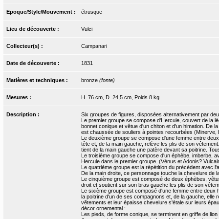
Epoque/Style/Mouvement :
étrusque
Lieu de découverte :
Vulci
Collecteur(s) :
Campanari
Date de découverte :
1831
Matières et techniques :
bronze
(fonte)
Mesures :
H. 76 cm, D. 24,5 cm, Poids 8 kg
Description :
Six groupes de figures, disposées alternativement par deux 
Le premier groupe se compose d'Hercule, couvert de la léo
bonnet conique et vêtue d'un chiton et d'un himation. De la 
est chaussée de souliers à pointes recourbées (Minerve, 
Le deuxième groupe se compose d'une femme entre deux éphèb
tête et, de la main gauche, relève les plis de son vêtement. 
tient de la main gauche une patère devant sa poitrine. To
Le troisième groupe se compose d'un éphèbe, imberbe, ave
Hercule dans le premier groupe. (Vénus et Adonis? Vulcai
Le quatrième groupe est la répétition du précédent avec l'
De la main droite, ce personnage touche la chevelure de l
Le cinquième groupe est composé de deux éphèbes, vêtus 
droit et soutient sur son bras gauche les plis de son vêt
Le sixième groupe est composé d'une femme entre deux homm
la poitrine d'un de ses compagnons et, de la gauche, elle
vêtements et leur épaisse chevelure s'étale sur leurs épa
décor ornemental :
Les pieds, de forme conique, se terminent en griffe de lion