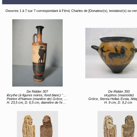
Oeuvres 1 à 7 sur 7 correspondant à Férol, Charles de [Donateur(s), testateur(s) ou ve
De Ridder.307
De Ridder.350
lécythe (à figures noires, fond blanc) "Conversations, jeunes hommes et femmes" (titre d'usage)
skyphos (mastoïde)
Peintre d’Haimon (manière de) Grèce, Sterea Hellas Evoia, Attique (lieu de création) entre 6e siècle av JC et 5e siècle av JC
Grèce, Sterea Hellas Evoia, Attique (lieu de création) 2e moitié 6e
H. 23,5 cm, D. 6,5 cm, diamètre de l'embouchure 3,7 cm, diamètre du pied 5 cm
H. 9 cm, D. 9,2 cm