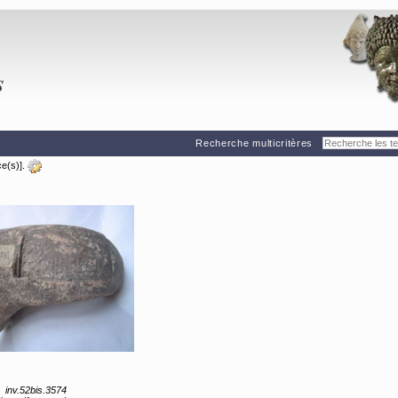
Recherche multicritères
e(s)].
inv.52bis.3574