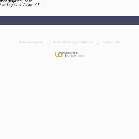
hore (fragment) anse
 cm largeur de l’anse : 4,5 cm.
Mentions légales
Accessibilité (non conforme)
Plan du site