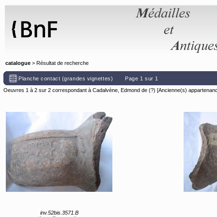
Panneau de gestion des cookies
catalogue
> Résultat de recherche
Planche contact (grandes vignettes)
Page 1 sur 1
Oeuvres 1 à 2 sur 2 correspondant à Cadalvène, Edmond de (?) [Ancienne(s) appartenanc
inv.52bis.3571.B