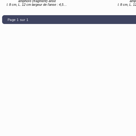
amphore (fragment) anse
amp
l. 8 cm, L. 12 cm largeur de l’anse : 4,5 cm.
l. 8 cm, L. 12
Page 1 sur 1