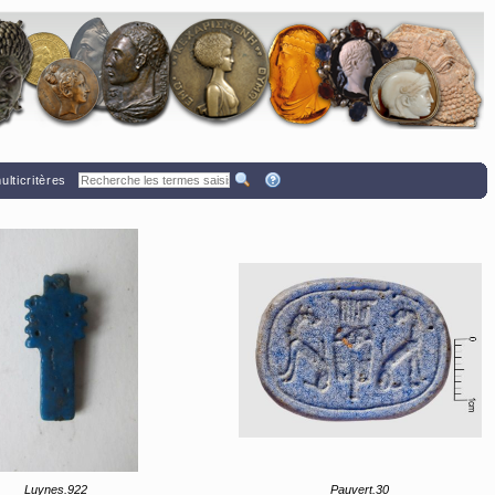
lticritères
Luynes.922
Pauvert.30