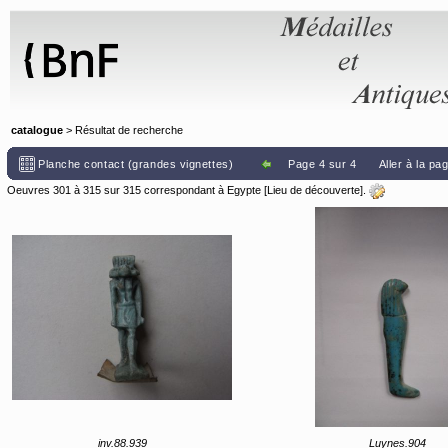
Panneau de gestion des cookies
catalogue
> Résultat de recherche
Planche contact (grandes vignettes)
Page 4 sur 4
Aller à la pa
Oeuvres 301 à 315 sur 315 correspondant à Egypte [Lieu de découverte].
inv.88.939
Luynes.904