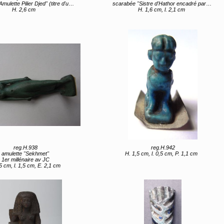
ulette Pilier Djed" (titre d'usage)
scarabée "Sistre d'Hathor encadré par deux lions"
H. 2,6 cm
H. 1,6 cm, l. 2,1 cm
reg.H.938
reg.H.942
amulette "Sekhmet"
H. 1,5 cm, l. 0,5 cm, P. 1,1 cm
1er millénaire av JC
5 cm, l. 1,5 cm, E. 2,1 cm