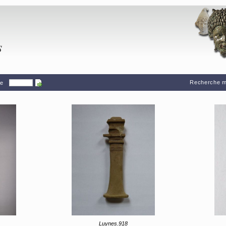
Recherche mu
ge
Luynes.918