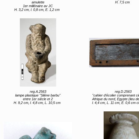
amulette
H. 7,5 cm
1er millénaire av JC
H. 3,2 cm, l. 0,8 cm, E. 1,2 cm
reg.A.2563
reg.D.2563
lampe plastique "Silène barbu"
"cahier d’écolier comprenant cinq tablettes
entre 1er siècle et 2
Afrique du nord, Egypte (lieu de création
H. 9,2 cm, l. 4,8 cm, L. 10,5 cm
l. 4,4 cm, L. 11 cm, E. 0,6 cm chaque tablette l. 4,5 cm, L. 11 cm, E. 