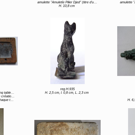
amulette "Amulette Pilier Djed" (titre d'usage)
amulette "Am
H. 10,8 cm
reg.H.935
 inscrites"
H. 2,5 cm, l. 0,8 cm, L. 2,3 cm
) 4e siècle
2,7 cm (ensemble)
H. 6,