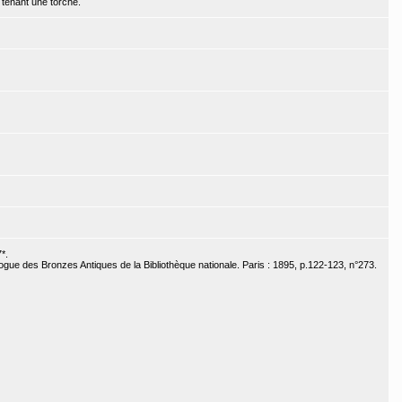
 tenant une torche.
*.
ogue des Bronzes Antiques de la Bibliothèque nationale. Paris : 1895, p.122-123, n°273.