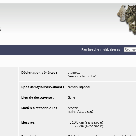
Recherche multicritères
Désignation générale :
statuette
"Amour à la torche"
Epoque/Style/Mouvement :
romain impérial
Lieu de découverte :
Syrie
Matières et techniques :
bronze
patine
(vert brun)
Mesures :
H. 10,5 cm (sans socle)
H. 15,2 cm (avec socle)