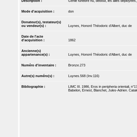
Description :
Génie funèbre nu, debout, les ailes déployées,
Mode d'acquisition :
don
Donateur(s), testateur(s)
ou vendeur(s) :
Luynes, Honoré Théodoric d’Albert, duc de
Date de l'acte
d'acquisition :
1862
Ancienne(s)
appartenance(s) :
Luynes, Honoré Théodoric d’Albert, duc de
Numéro d'inventaire :
Bronze.273
Autre(s) numéro(s) :
Luynes.568 (Inv.116)
Bibliographie :
LIMC III. 1986, Eros in peripheria orientali, n°17
Babelon, Ernest, Blanchet, Jules-Adrien. Catal