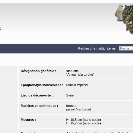
Recherche multicritères
Désignation générale :
statuette
"Amour à la torche"
Epoque/Style/Mouvement :
romain impérial
Lieu de découverte :
Syrie
Matières et techniques :
bronze
patine
(vert brun)
Mesures :
H. 10,5 cm (sans socle)
H. 15,2 cm (avec socle)