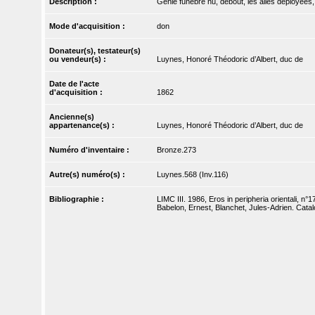
Description :
Génie funèbre nu, debout, les ailes déployées,
Mode d'acquisition :
don
Donateur(s), testateur(s)
ou vendeur(s) :
Luynes, Honoré Théodoric d’Albert, duc de
Date de l'acte
d'acquisition :
1862
Ancienne(s)
appartenance(s) :
Luynes, Honoré Théodoric d’Albert, duc de
Numéro d'inventaire :
Bronze.273
Autre(s) numéro(s) :
Luynes.568 (Inv.116)
Bibliographie :
LIMC III. 1986, Eros in peripheria orientali, n°17
Babelon, Ernest, Blanchet, Jules-Adrien. Catal