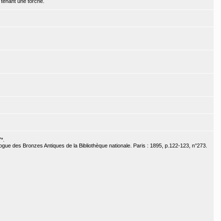
 tenant une torche.
*.
ogue des Bronzes Antiques de la Bibliothèque nationale. Paris : 1895, p.122-123, n°273.