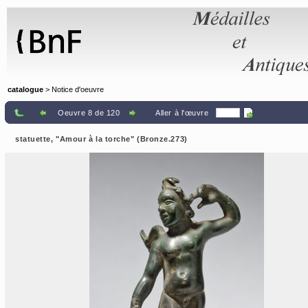
Panneau de gestion des cookies
catalogue
> Notice d'oeuvre
Oeuvre 8 de 120
Aller à l'œuvre
statuette, "Amour à la torche" (Bronze.273)