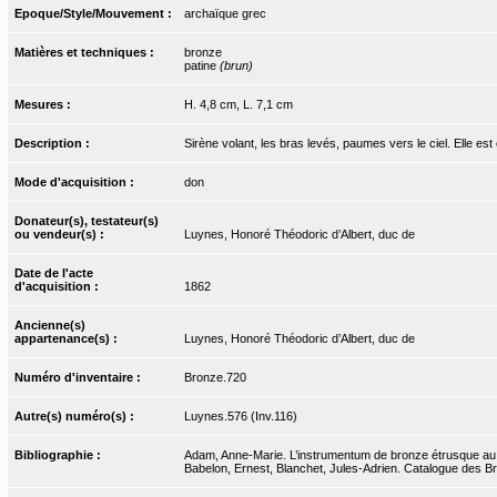
Epoque/Style/Mouvement :
archaïque grec
Matières et techniques :
bronze
patine
(brun)
Mesures :
H. 4,8 cm, L. 7,1 cm
Description :
Sirène volant, les bras levés, paumes vers le ciel. Elle est
Mode d'acquisition :
don
Donateur(s), testateur(s)
ou vendeur(s) :
Luynes, Honoré Théodoric d’Albert, duc de
Date de l'acte
d'acquisition :
1862
Ancienne(s)
appartenance(s) :
Luynes, Honoré Théodoric d’Albert, duc de
Numéro d'inventaire :
Bronze.720
Autre(s) numéro(s) :
Luynes.576 (Inv.116)
Bibliographie :
Adam, Anne-Marie. L’instrumentum de bronze étrusque au 
Babelon, Ernest, Blanchet, Jules-Adrien. Catalogue des Bro