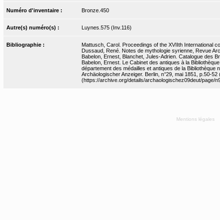
Numéro d'inventaire :
Bronze.450
Autre(s) numéro(s) :
Luynes.575 (Inv.116)
Bibliographie :
Mattusch, Carol. Proceedings of the XVIIth International c
Dussaud, René. Notes de mythologie syrienne, Revue Arché
Babelon, Ernest, Blanchet, Jules-Adrien. Catalogue des Bro
Babelon, Ernest. Le Cabinet des antiques à la Bibliothèqu
département des médailles et antiques de la Bibliothèque na
Archäologischer Anzeiger. Berlin, n°29, mai 1851, p.50-52 (
(https://archive.org/details/archaologischez09deut/page/
Mentions légales