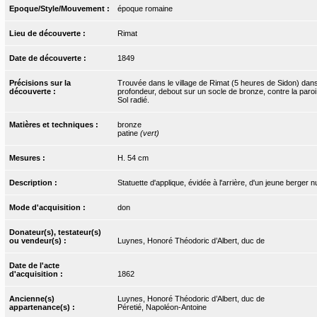
Epoque/Style/Mouvement :
époque romaine
Lieu de découverte :
Rimat
Date de découverte :
1849
Précisions sur la
Trouvée dans le village de Rimat (5 heures de Sidon) dans
découverte :
profondeur, debout sur un socle de bronze, contre la paroi d
Sol radié.
Matières et techniques :
bronze
patine
(vert)
Mesures :
H. 54 cm
Description :
Statuette d'applique, évidée à l'arrière, d'un jeune berger n
Mode d'acquisition :
don
Donateur(s), testateur(s)
ou vendeur(s) :
Luynes, Honoré Théodoric d’Albert, duc de
Date de l'acte
d'acquisition :
1862
Ancienne(s)
Luynes, Honoré Théodoric d’Albert, duc de
appartenance(s) :
Péretié, Napoléon-Antoine