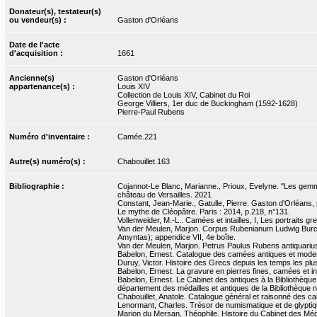
Donateur(s), testateur(s)
ou vendeur(s) :
Gaston d'Orléans
Date de l'acte
d'acquisition :
1661
Ancienne(s)
Gaston d'Orléans
appartenance(s) :
Louis XIV
Collection de Louis XIV, Cabinet du Roi
George Villiers, 1er duc de Buckingham (1592-1628)
Pierre-Paul Rubens
Numéro d'inventaire :
Camée.221
Autre(s) numéro(s) :
Chabouillet.163
Bibliographie :
Cojannot-Le Blanc, Marianne., Prioux, Evelyne. "Les gemm
château de Versailles. 2021
Constant, Jean-Marie., Gatulle, Pierre. Gaston d'Orléans,
Le mythe de Cléopâtre. Paris : 2014, p.218, n°131.
Vollenweider, M.-L.. Camées et intailles, I, Les portraits g
Van der Meulen, Marjon. Corpus Rubenianum Ludwig Burchard
Amyntas); appendice VII, 4e boîte.
Van der Meulen, Marjon. Petrus Paulus Rubens antiquarius :
Babelon, Ernest. Catalogue des camées antiques et moderne
Duruy, Victor. Histoire des Grecs depuis les temps les plus
Babelon, Ernest. La gravure en pierres fines, camées et inta
Babelon, Ernest. Le Cabinet des antiques à la Bibliothèqu
département des médailles et antiques de la Bibliothèque nati
Chabouillet, Anatole. Catalogue général et raisonné des ca
Lenormant, Charles. Trésor de numismatique et de glyptique,
Marion du Mersan, Théophile. Histoire du Cabinet des Médai