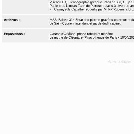
Visconti E.Q.. Iconographie grecque. Paris : 1808, t.II, p.104
Papiers de Nicolas Fabri de Peiresc, relatifs à diverses ant
Camayeuls d'agathe recueillis par M. PP Rubens à Bru
Archives :
MSS, Baluze 314 Estat des pierres gravées en creux et de r
de Saint Cyprien, intendant et garde dudit cabinet.
Expositions :
Gaston d'Orléans, prince rebelle et mécène
Le mythe de Cléopâtre (Pinacothèque de Paris - 10/04/20
Mentions légales