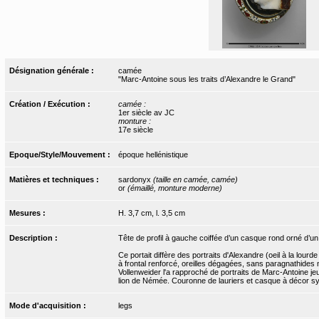
Désignation générale :
camée
"Marc-Antoine sous les traits d’Alexandre le Grand"
Création / Exécution :
camée :
1er siècle av JC
monture :
17e siècle
Epoque/Style/Mouvement :
époque hellénistique
Matières et techniques :
sardonyx
(taille en camée, camée)
or
(émaillé, monture moderne)
Mesures :
H. 3,7 cm, l. 3,5 cm
Description :
Tête de profil à gauche coiffée d’un casque rond orné d’un 
Ce portait diffère des portraits d'Alexandre (oeil à la lour
à frontal renforcé, oreilles dégagées, sans paragnathides n
Vollenweider l'a rapproché de portraits de Marc-Antoine jeu
lion de Némée. Couronne de lauriers et casque à décor sym
Mode d'acquisition :
legs