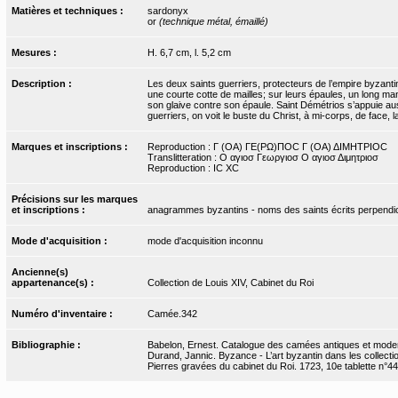
Matières et techniques :
sardonyx
or
(technique métal, émaillé)
Mesures :
H. 6,7 cm, l. 5,2 cm
Description :
Les deux saints guerriers, protecteurs de l’empire byzantin
une courte cotte de mailles; sur leurs épaules, un long ma
son glaive contre son épaule. Saint Démétrios s’appuie aus
guerriers, on voit le buste du Christ, à mi-corps, de face, 
Marques et inscriptions :
Reproduction : Γ (OA) ΓΕ(ΡΩ)ΠΟC Γ (OA) ΔΙΜΗΤΡΙΟC
Translitteration : O αγιοσ Γεωργιοσ Ο αγιοσ Διμητριοσ
Reproduction : IC XC
Précisions sur les marques
et inscriptions :
anagrammes byzantins - noms des saints écrits perpendic
Mode d'acquisition :
mode d'acquisition inconnu
Ancienne(s)
appartenance(s) :
Collection de Louis XIV, Cabinet du Roi
Numéro d'inventaire :
Camée.342
Bibliographie :
Babelon, Ernest. Catalogue des camées antiques et modern
Durand, Jannic. Byzance - L’art byzantin dans les collecti
Pierres gravées du cabinet du Roi. 1723, 10e tablette n°44