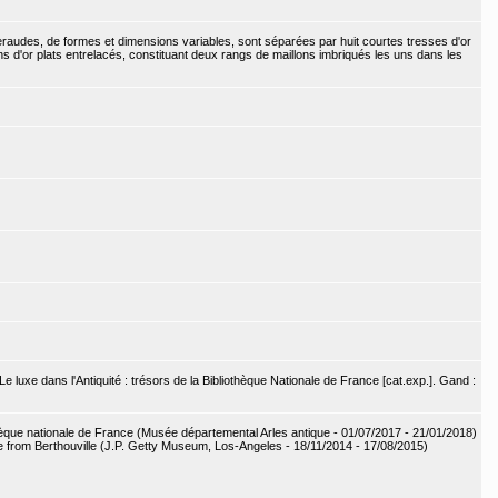
eraudes, de formes et dimensions variables, sont séparées par huit courtes tresses d'or
 d'or plats entrelacés, constituant deux rangs de maillons imbriqués les uns dans les
e luxe dans l'Antiquité : trésors de la Bibliothèque Nationale de France [cat.exp.]. Gand :
othèque nationale de France (Musée départemental Arles antique - 01/07/2017 - 21/01/2018)
 from Berthouville (J.P. Getty Museum, Los-Angeles - 18/11/2014 - 17/08/2015)