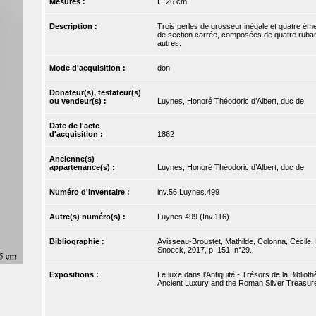
Mesures :
L. 26 cm
Description :
Trois perles de grosseur inégale et quatre ém
de section carrée, composées de quatre rubans
autres.
Mode d'acquisition :
don
Donateur(s), testateur(s)
ou vendeur(s) :
Luynes, Honoré Théodoric d’Albert, duc de
Date de l'acte
d'acquisition :
1862
Ancienne(s)
appartenance(s) :
Luynes, Honoré Théodoric d’Albert, duc de
Numéro d'inventaire :
inv.56.Luynes.499
Autre(s) numéro(s) :
Luynes.499 (Inv.116)
Bibliographie :
Avisseau-Broustet, Mathilde, Colonna, Cécile. L
Snoeck, 2017, p. 151, n°29.
Expositions :
Le luxe dans l'Antiquité - Trésors de la Bibli
Ancient Luxury and the Roman Silver Treasure