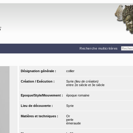
Recherche multicritères
Désignation générale :
collier
Création / Exécution :
Syrie
(lieu de création)
entre 2e siècle et 3e siècle
Epoque/Style/Mouvement :
époque romaine
Lieu de découverte :
Syrie
Matières et techniques :
Or
perle
émeraude