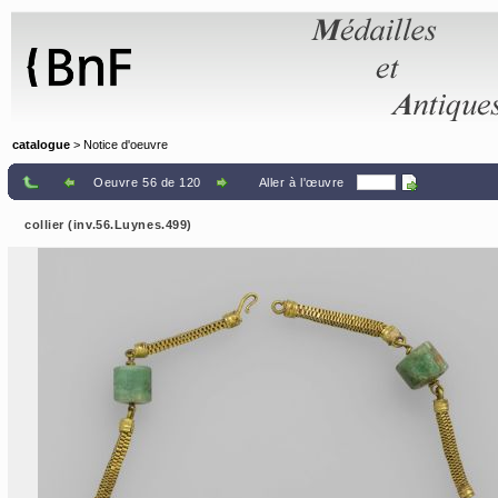
Panneau de gestion des cookies
catalogue
> Notice d'oeuvre
Oeuvre 56 de 120
Aller à l'œuvre
collier (inv.56.Luynes.499)