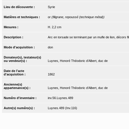
Lieu de découverte :
Syrie
Matières et techniques :
or
(filigrane, repoussé (technique métal))
Mesures :
H. 2,2 cm
Description :
Arc en torsade se terminant par un mufle de lion, décors fil
Mode d'acquisition :
don
Donateur(s), testateur(s)
ou vendeur(s) :
Luynes, Honoré Théodoric d’Albert, duc de
Date de l'acte
d'acquisition :
1862
Ancienne(s)
appartenance(s) :
Luynes, Honoré Théodoric d’Albert, duc de
Numéro d'inventaire :
inv.56.Luynes.489
Autre(s) numéro(s) :
Luynes.489 (Inv.116)