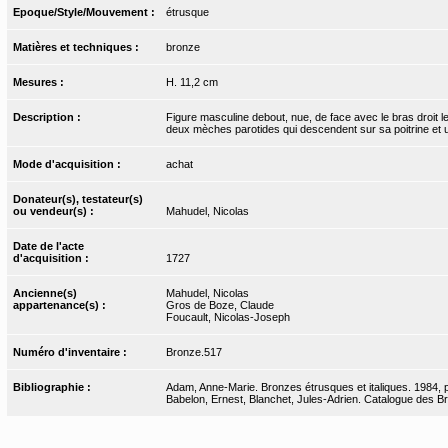
Epoque/Style/Mouvement :
étrusque
Matières et techniques :
bronze
Mesures :
H. 11,2 cm
Description :
Figure masculine debout, nue, de face avec le bras droit
deux mèches parotides qui descendent sur sa poitrine et
Mode d'acquisition :
achat
Donateur(s), testateur(s)
ou vendeur(s) :
Mahudel, Nicolas
Date de l'acte
d'acquisition :
1727
Ancienne(s)
Mahudel, Nicolas
appartenance(s) :
Gros de Boze, Claude
Foucault, Nicolas-Joseph
Numéro d'inventaire :
Bronze.517
Bibliographie :
Adam, Anne-Marie. Bronzes étrusques et italiques. 1984, 
Babelon, Ernest, Blanchet, Jules-Adrien. Catalogue des Bro