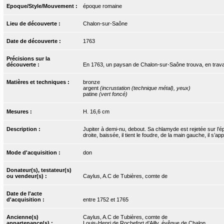
Epoque/Style/Mouvement :
époque romaine
Lieu de découverte :
Chalon-sur-Saône
Date de découverte :
1763
Précisions sur la
découverte :
En 1763, un paysan de Chalon-sur-Saône trouva, en travaill
Matières et techniques :
bronze
argent
(incrustation (technique métal), yeux)
patine
(vert foncé)
Mesures :
H. 16,6 cm
Description :
Jupiter à demi-nu, debout. Sa chlamyde est rejetée sur l’
droite, baissée, il tient le foudre, de la main gauche, il s
Mode d'acquisition :
don
Donateur(s), testateur(s)
ou vendeur(s) :
Caylus, A.C de Tubières, comte de
Date de l'acte
d'acquisition :
entre 1752 et 1765
Ancienne(s)
Caylus, A.C de Tubières, comte de
appartenance(s) :
Louis-Henri de Rochefort d’Ailly, évêque de Chalon