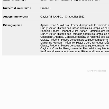
Numéro d'inventaire :
Bronze.9
Autre(s) numéro(s) :
Caylus.VII.LXXIX.1 ; Chabouillet.2922
Bibliographie :
Aghion, Irène. “Caylus au travail. A propos de la trouvaille 
Duruy, Victor. Histoire des Grecs depuis les temps les plus
Babelon, Ernest, Blanchet, Jules-Adrien. Catalogue des Bron
Duruy, Victor. Histoire des Romains depuis les temps les pl
Chabouillet, Anatole. Catalogue général et raisonné des ca
Clarac, Frédéric. Musée de sculpture antique et moderne, 
Marion du Mersan, Théophile. Histoire du Cabinet des Médai
Clarac, Frédéric. Musée de sculpture antique et moderne - 
Caylus, A.C de Tubières, comte de. Recueil d’ Antiquités ég
Kaufmann-Heinimann, Annemarie. Götter und Lararien aus A
Mentions légales