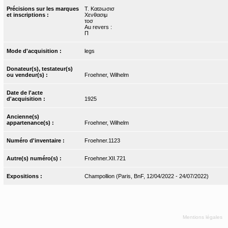
Précisions sur les marques
T. Kαϖωσισ
et inscriptions :
Χενθασιμ
τοσ
Au revers :
Π
Mode d'acquisition :
legs
Donateur(s), testateur(s)
ou vendeur(s) :
Froehner, Wilhelm
Date de l'acte
d'acquisition :
1925
Ancienne(s)
appartenance(s) :
Froehner, Wilhelm
Numéro d'inventaire :
Froehner.1123
Autre(s) numéro(s) :
Froehner.XII.721
Expositions :
Champollion (Paris, BnF, 12/04/2022 - 24/07/2022)
Mentions légales