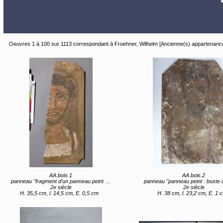
Oeuvres 1 à 100 sur 1113 correspondant à Froehner, Wilhelm [Ancienne(s) appartenanc
AA.bois.1
AA.bois.2
panneau "fragment d'un panneau peint : buste d'homme de face"
panneau "panneau peint : buste d'homme d
2e siècle
2e siècle
H. 35,5 cm, l. 14,5 cm, E. 0,5 cm
H. 38 cm, l. 23,2 cm, E. 1 