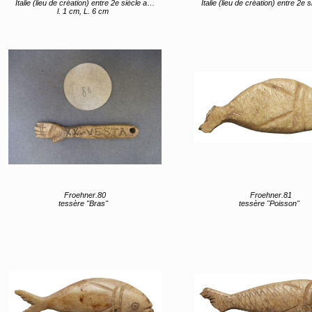
Italie (lieu de création) entre 2e siècle av JC et 1er siècle av JC
Italie (lieu de création) entre 2e siècle av JC et 1er s
l. 1 cm, L. 6 cm
Froehner.80
Froehner.81
tessère "Bras"
tessère "Poisson"