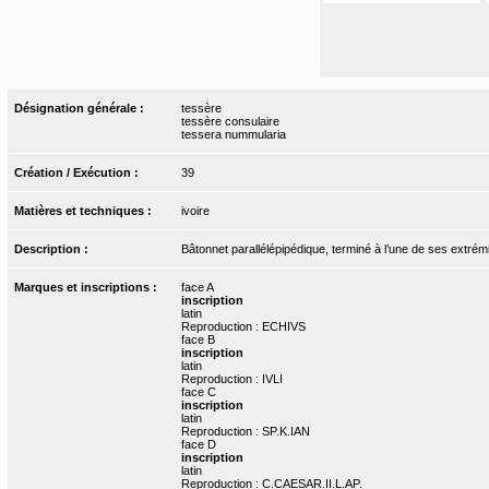
Désignation générale :
tessère
tessère consulaire
tessera nummularia
Création / Exécution :
39
Matières et techniques :
ivoire
Description :
Bâtonnet parallélépipédique, terminé à l’une de ses extrémit
Marques et inscriptions :
face A
inscription
latin
Reproduction : ECHIVS
face B
inscription
latin
Reproduction : IVLI
face C
inscription
latin
Reproduction : SP.K.IAN
face D
inscription
latin
Reproduction : C.CAESAR.II.L.AP.