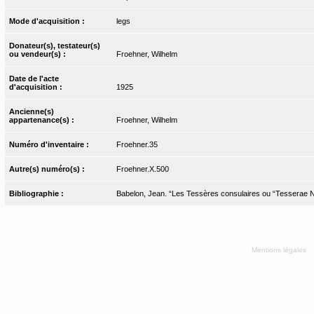
Mode d'acquisition :
legs
Donateur(s), testateur(s)
ou vendeur(s) :
Froehner, Wilhelm
Date de l'acte
d'acquisition :
1925
Ancienne(s)
appartenance(s) :
Froehner, Wilhelm
Numéro d'inventaire :
Froehner.35
Autre(s) numéro(s) :
Froehner.X.500
Bibliographie :
Babelon, Jean. “Les Tessères consulaires ou “Tesserae Nu
Mentions légales