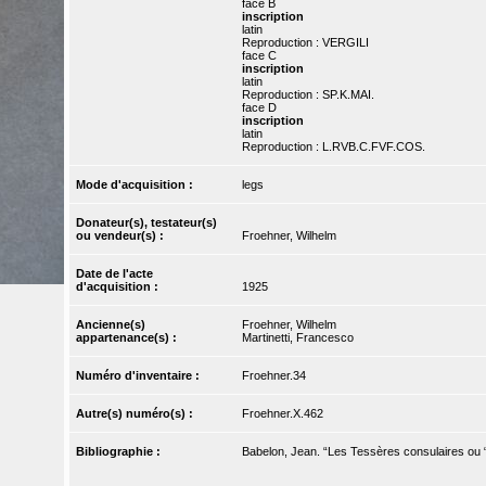
face B
inscription
latin
Reproduction : VERGILI
face C
inscription
latin
Reproduction : SP.K.MAI.
face D
inscription
latin
Reproduction : L.RVB.C.FVF.COS.
Mode d'acquisition :
legs
Donateur(s), testateur(s)
ou vendeur(s) :
Froehner, Wilhelm
Date de l'acte
d'acquisition :
1925
Ancienne(s)
Froehner, Wilhelm
appartenance(s) :
Martinetti, Francesco
Numéro d'inventaire :
Froehner.34
Autre(s) numéro(s) :
Froehner.X.462
Bibliographie :
Babelon, Jean. “Les Tessères consulaires ou “