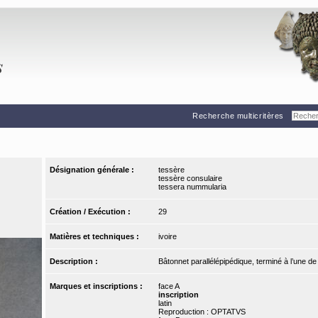
Recherche multicritères
Désignation générale :
tessère
tessère consulaire
tessera nummularia
Création / Exécution :
29
Matières et techniques :
ivoire
Description :
Bâtonnet parallélépipédique, terminé à l’une d
Marques et inscriptions :
face A
inscription
latin
Reproduction : OPTATVS