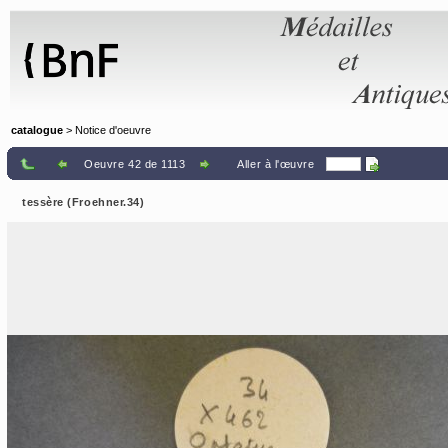
Panneau de gestion des cookies
catalogue
> Notice d'oeuvre
Oeuvre 42 de 1113
Aller à l'œuvre
tessère (Froehner.34)