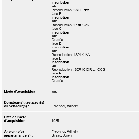
inscription
latin
Reproduction : VALERIVS
face B
inscription
latin
Reproduction : PRISCVS
face C
inscription
latin
Grattée
face D
inscription
latin
Reproduction : [SP].K.IAN.
face E
inscription
latin
Reproduction : SER.[C]OR.L...COS
face F
inscription
Grattée
Mode d'acquisition :
legs
Donateur(s), testateur(s)
ou vendeur(s) :
Froehner, Wilhelm
Date de l'acte
d'acquisition :
1925
Ancienne(s)
Froehner, Wilhelm
appartenance(s) :
Gréau, Julien