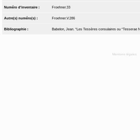
Numéro d'inventaire :
Froehner.33
Autre(s) numéro(s) :
Froehner.V.286
Bibliographie :
Babelon, Jean. “Les Tessères consulaires ou “Tesserae Nu
Mentions légales