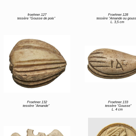
froehner.127
Froehner.128
tessère "Gousse de pois"
tessère "Amande ou gous
L. 3,5 cm
Froehner.132
Froehner.133
tessère "Amande"
tessère "Gousse"
L. 4 cm