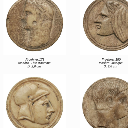
Froehner.179
Froehner.180
tessère "Tête d'homme"
tessère "Masque"
D. 2,6 cm
D. 2,6 cm