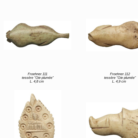
Froehner.111
Froehner.112
tessère "Oie plumée"
tessère "Oie plumée"
L. 4,8 cm
L. 4,9 cm