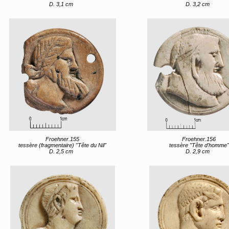
D. 3,1 cm
D. 3,2 cm
Froehner.155
Froehner.156
tessère (fragmentaire) "Tête du Nil"
tessère "Tête d'homme"
D. 2,5 cm
D. 2,9 cm