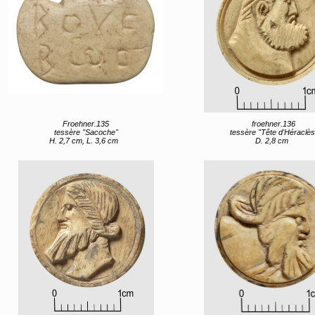
Froehner.135
froehner.136
tessère "Sacoche"
tessère "Tête d'Héraclès
H. 2,7 cm, L. 3,6 cm
D. 2,8 cm