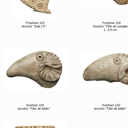
Froehner.115
Froehner.116
tessère "Sole (?)"
tessère "Tête de sanglier
L. 4,9 cm
froehner.119
froehner.120
tessère "Tête de bélier"
tessère "Tête de bélier"