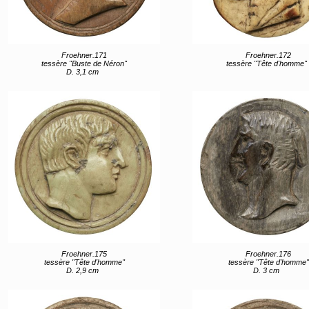
Froehner.171
Froehner.172
tessère "Buste de Néron"
tessère "Tête d'homme"
D. 3,1 cm
Froehner.175
Froehner.176
tessère "Tête d'homme"
tessère "Tête d'homme"
D. 2,9 cm
D. 3 cm