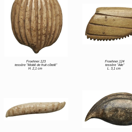
Froehner.123
Froehner.124
tessère "Moitié de fruit côtelé"
tessère "Aile"
H. 2,1 cm
L. 3,1 cm