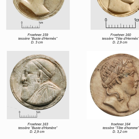
Froehner.159
Froehner.160
tessère "Buste d'Hermès"
tessère "Tête d'Hermès
D. 3 cm
D. 2,9 cm
Froehner.163
froehner.164
tessère "Buste d'Homère"
tessère "Tête d'homme"
D. 2,9 cm
D. 3,2 cm