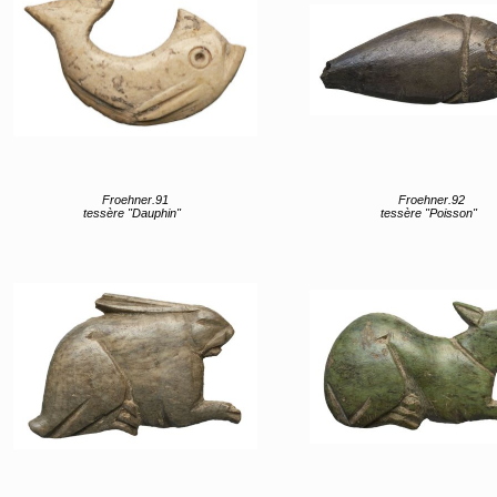
Froehner.91
Froehner.92
tessère "Dauphin"
tessère "Poisson"