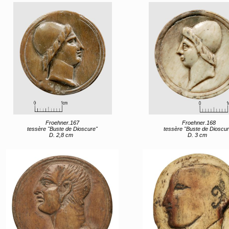
Froehner.167
Froehner.168
tessère "Buste de Dioscure"
tessère "Buste de Dioscur
D. 2,8 cm
D. 3 cm