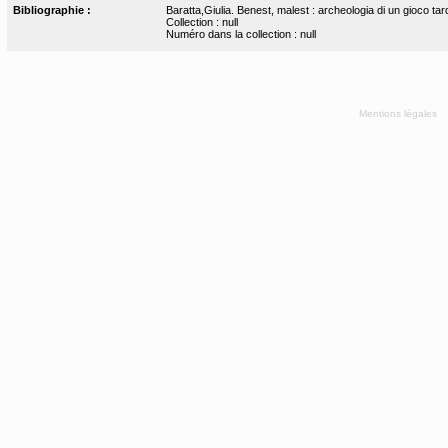
Bibliographie :
Baratta,Giulia. Benest, malest : archeologia di un gioco ta
Collection : null
Numéro dans la collection : null
Mentions légales