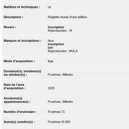
Matières et techniques :
os
Description :
Réglette munie d'une bélière.
Revers :
inscription
Reproduction : VI
Marques et inscriptions :
face
inscription
latin
Reproduction : MVLA
Mode d'acquisition :
legs
Donateur(s), testateur(s)
ou vendeur(s) :
Froehner, Wilhelm
Date de l'acte
d'acquisition :
1925
Ancienne(s)
appartenance(s) :
Froehner, Wilhelm
Numéro d'inventaire :
Froehner.71
Autre(s) numéro(s) :
Froehner.XI.550