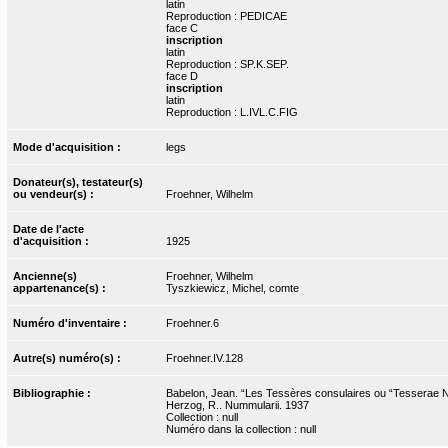
latin
Reproduction : PEDICAE
face C
inscription
latin
Reproduction : SP.K.SEP.
face D
inscription
latin
Reproduction : L.IVL.C.FIG
Mode d'acquisition :
legs
Donateur(s), testateur(s)
ou vendeur(s) :
Froehner, Wilhelm
Date de l'acte
d'acquisition :
1925
Ancienne(s)
Froehner, Wilhelm
appartenance(s) :
Tyszkiewicz, Michel, comte
Numéro d'inventaire :
Froehner.6
Autre(s) numéro(s) :
Froehner.IV.128
Bibliographie :
Babelon, Jean. “Les Tessères consulaires ou “Tesserae Nu
Herzog, R.. Nummularii. 1937
Collection : null
Numéro dans la collection : null