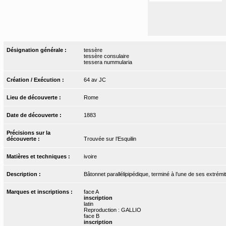
Désignation générale :
tessère
tessère consulaire
tessera nummularia
Création / Exécution :
64 av JC
Lieu de découverte :
Rome
Date de découverte :
1883
Précisions sur la
découverte :
Trouvée sur l’Esquilin
Matières et techniques :
ivoire
Description :
Bâtonnet parallélipipédique, terminé à l’une de ses extrémi
Marques et inscriptions :
face A
inscription
latin
Reproduction : GALLIO
face B
inscription