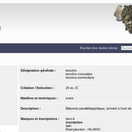
Recherche multicritères
Désignation générale :
tessère
tessère consulaire
tessera nummularia
Création / Exécution :
26 av JC
Matières et techniques :
ivoire
Description :
Bâtonnet parallélépipédique, terminé à l’une d
Marques et inscriptions :
face A
inscription
latin
Reproduction : HILARIO