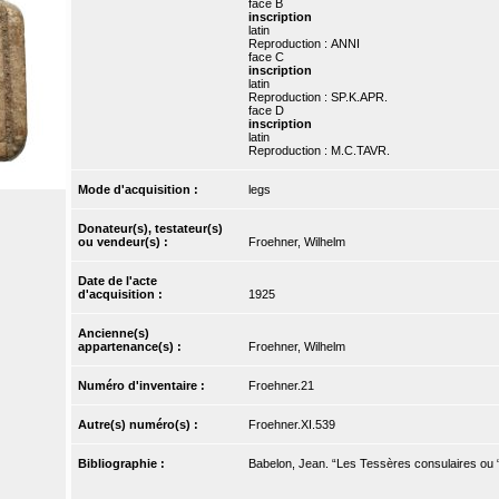
face B
inscription
latin
Reproduction : ANNI
face C
inscription
latin
Reproduction : SP.K.APR.
face D
inscription
latin
Reproduction : M.C.TAVR.
Mode d'acquisition :
legs
Donateur(s), testateur(s)
ou vendeur(s) :
Froehner, Wilhelm
Date de l'acte
d'acquisition :
1925
Ancienne(s)
appartenance(s) :
Froehner, Wilhelm
Numéro d'inventaire :
Froehner.21
Autre(s) numéro(s) :
Froehner.XI.539
Bibliographie :
Babelon, Jean. “Les Tessères consulaires ou “