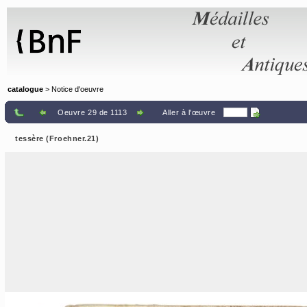
Panneau de gestion des cookies
catalogue
> Notice d'oeuvre
Oeuvre 29 de 1113
Aller à l'œuvre
tessère (Froehner.21)