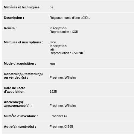
Matières et techniques :
os
Description :
Réglette munie d'une bélière.
Revers :
inscription
Reproduction : XXII
Marques et inscriptions :
face
inscription
latin
Reproduction : CVNNIO
Mode d'acquisition :
legs
Donateur(s), testateur(s)
ou vendeur(s) :
Froehner, Wilhelm
Date de l'acte
d'acquisition :
1925
Ancienne(s)
appartenance(s) :
Froehner, Wilhelm
Numéro d'inventaire :
Froehner.47
Autre(s) numéro(s) :
Froehner.XI.595