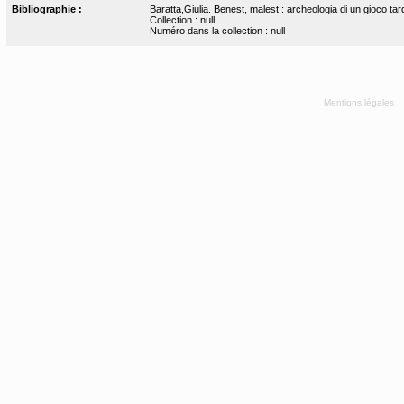
Bibliographie :
Baratta,Giulia. Benest, malest : archeologia di un gioco ta
Collection : null
Numéro dans la collection : null
Mentions légales