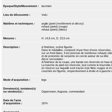
Epoque/Style/Mouvement :
laconien
Lieu de découverte :
Vulci
Matières et techniques :
argile
(peint (revêtement et décor))
rehaut (peint)
(rouge)
rehaut (peint)
(blanc)
Mesures :
H. 14,8 cm, D. 23,5 cm
Description :
à l'intérieur, scène figurée :
Dans le médaillon, composé d’une frise d’oves réservées, a
sur un fond blanc, il est ponctué de nombreux rehauts (de
et de protomés de serpents en cercle autour de sa tête.
décor secondaire :
A l’intérieur de la coupe, une bande est réservée en haut d
La tranche du pied est réservée, tout comme le bourrelet à 
en réserve sur laquelle sont tracés trois filets rouges et
couchée est figurée, respectivement à droite et à gauche 
Mode d'acquisition :
legs
Donateur(s), testateur(s)
ou vendeur(s) :
Oppermann, Auguste, commandant
Date de l'acte
d'acquisition :
1874
Ancienne(s)