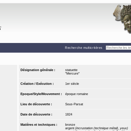
Recherche multicritères
Désignation générale :
statuette
"Mercure"
Création / Exécution :
1er siècle
Epoque/Style/Mouvement :
époque romaine
Lieu de découverte :
Sous-Parsat
Date de découverte :
1824
Matières et techniques :
bronze
argent
(incrustation (technique métal), yeux)