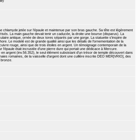
de)
e chlamyde jetée sur l’épaule et maintenue par son bras gauche. Sa tête est légèrement
risés. La main gauche devait tenir un caducée, la droite une bourse (disparus). La
culaire antique, ornée de deux tores séparés par une gorge. La statuette s'inspire de
e. Le modelé est de grande qualité ainsi que les détails de l'ornementation de la
ivre rouge, ainsi que de trois étoiles en argent. Un témoignage contemporain de la
sur l'épaule était incrustée d'une pierre dure qui portait une dédicace à Mercure.
 en argent (inv.56.352), le seul élément subsistant d'un trésor de temple découvert dans
ies romaines, de la vaisselle d'argent dont une cuillère inscrite DEO MER[VRIO], des
 bronze.