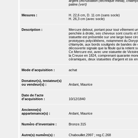
argent
(incrustation (technique métal), chlamy
patine
(vert)
Mesures :
H. 22,6 cm, D. 11 cm (sans socle)
H. 26,3 cm (avec socle)
Description :
Mercure debout, portant pour tout vêtement un
penchée à droite, ses cheveux sont courts et f
statuette est présentée sur une large base cir
prototypes polyclétéens, notamment du Doryphor
chlamyde, aux bords soulignés de bandes de cu
découverte signale que la fibule qui la retient 
Ce Mercure est, avec une statuette de Victoire
la Creuse en 1824, comprenant quarante monna
céramiques, deux statuettes d'argent et six en
Mode d'acquisition :
achat
Donateur(s), testateur(s)
ou vendeur(s) :
Ardant, Maurice
Date de l'acte
d'acquisition :
10/12/1840
Ancienne(s)
appartenance(s) :
Ardant, Maurice
Numéro d'inventaire :
Bronze.315
Autre(s) numéro(s) :
Chabouillet.2997 ; reg.C.268