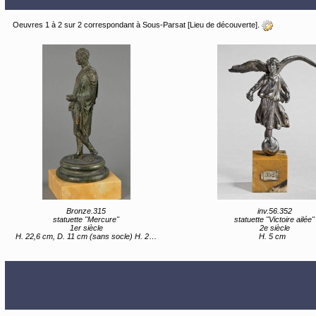
Oeuvres 1 à 2 sur 2 correspondant à Sous-Parsat [Lieu de découverte].
Bronze.315
inv.56.352
statuette "Mercure"
statuette "Victoire ailée"
1er siècle
2e siècle
H. 22,6 cm, D. 11 cm (sans socle) H. 26,3 cm (avec socle)
H. 5 cm