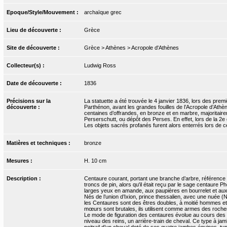
Epoque/Style/Mouvement :
archaïque grec
Lieu de découverte :
Grèce
Site de découverte :
Grèce > Athènes > Acropole d'Athènes
Collecteur(s) :
Ludwig Ross
Date de découverte :
1836
Précisions sur la
La statuette a été trouvée le 4 janvier 1836, lors des pre
découverte :
Parthénon, avant les grandes fouilles de l’Acropole d’Ath
centaines d’offrandes, en bronze et en marbre, majoritair
Perserschutt, ou dépôt des Perses. En effet, lors de la 2e 
Les objets sacrés profanés furent alors enterrés lors de c
Matières et techniques :
bronze
Mesures :
H. 10 cm
Description :
Centaure courant, portant une branche d’arbre, référence 
troncs de pin, alors qu'il était reçu par le sage centaure
larges yeux en amande, aux paupières en bourrelet et aux s
Nés de l’union d’Ixion, prince thessalien, avec une nuée (
les Centaures sont des êtres doubles, à moitié hommes et à
mœurs sont brutales, ils utilisent comme armes des roche
Le mode de figuration des centaures évolue au cours des s
niveau des reins, un arrière-train de cheval. Ce type à j
poitrail d’un cheval doté de ses quatre jambes équines, ty