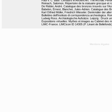
Paul V. C. Baur. Centaurs in Ancient Art. The Archaic Period.
Reinach, Salomon. Répertoire de la statuaire grecque et ro
De Ridder, André. Catalogue des bronzes trouvés sur l'Acr
Babelon, Ernest, Blanchet, Jules-Adrien. Catalogue des Bro
Karl Otfried Müller, Friedrich Wieseler. Denkmäler der alter K
Bullettino dell'Instituto di corrispondenza archeologica. Ro
Ludwig Ross. Archäologische Aufsätze. Leipzig : Druck und
Expositions virtuelles: Mythes et images au Cabinet des m
LIMC-France. LIMCicon ID 14305 (P. Linant de Bellefonds) 
Mentions légales