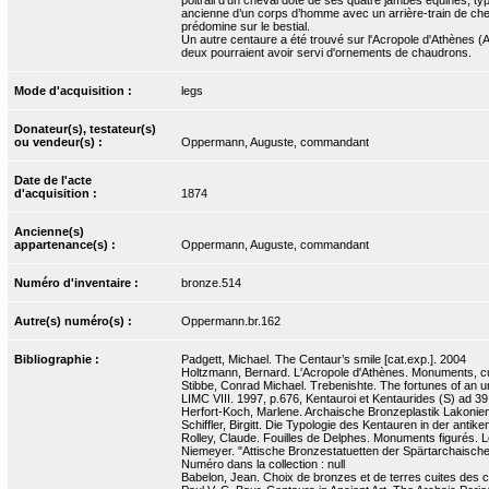
ancienne d’un corps d’homme avec un arrière-train de chev
prédomine sur le bestial.
Un autre centaure a été trouvé sur l'Acropole d'Athènes (At
deux pourraient avoir servi d'ornements de chaudrons.
Mode d'acquisition :
legs
Donateur(s), testateur(s)
ou vendeur(s) :
Oppermann, Auguste, commandant
Date de l'acte
d'acquisition :
1874
Ancienne(s)
appartenance(s) :
Oppermann, Auguste, commandant
Numéro d'inventaire :
bronze.514
Autre(s) numéro(s) :
Oppermann.br.162
Bibliographie :
Padgett, Michael. The Centaur’s smile [cat.exp.]. 2004
Holtzmann, Bernard. L'Acropole d'Athènes. Monuments, culte
Stibbe, Conrad Michael. Trebenishte. The fortunes of an u
LIMC VIII. 1997, p.676, Kentauroi et Kentaurides (S) ad 39
Herfort-Koch, Marlene. Archaische Bronzeplastik Lakoniens
Schiffler, Birgitt. Die Typologie des Kentauren in der anti
Rolley, Claude. Fouilles de Delphes. Monuments figurés. L
Niemeyer. "Attische Bronzestatuetten der Spärtarchaischen 
Numéro dans la collection : null
Babelon, Jean. Choix de bronzes et de terres cuites des 