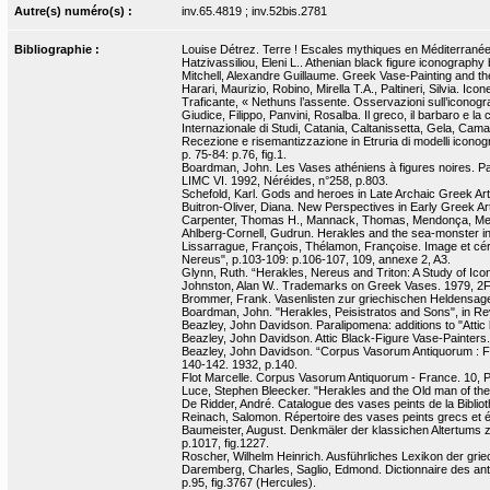
Autre(s) numéro(s) :
inv.65.4819 ; inv.52bis.2781
Bibliographie :
Louise Détrez. Terre ! Escales mythiques en Méditerranée.
Hatzivassiliou, Eleni L.. Athenian black figure iconograph
Mitchell, Alexandre Guillaume. Greek Vase-Painting and th
Harari, Maurizio, Robino, Mirella T.A., Paltineri, Silvia. I
Traficante, « Nethuns l’assente. Osservazioni sull’iconograf
Giudice, Filippo, Panvini, Rosalba. Il greco, il barbaro e l
Internazionale di Studi, Catania, Caltanissetta, Gela, Cam
Recezione e risemantizzazione in Etruria di modelli iconogra
p. 75-84: p.76, fig.1.
Boardman, John. Les Vases athéniens à figures noires. Pa
LIMC VI. 1992, Néréides, n°258, p.803.
Schefold, Karl. Gods and heroes in Late Archaic Greek Art
Buitron-Oliver, Diana. New Perspectives in Early Greek Art
Carpenter, Thomas H., Mannack, Thomas, Mendonça, Melan
Ahlberg-Cornell, Gudrun. Herakles and the sea-monster in 
Lissarrague, François, Thélamon, Françoise. Image et cé
Nereus", p.103-109: p.106-107, 109, annexe 2, A3.
Glynn, Ruth. “Herakles, Nereus and Triton: A Study of Ico
Johnston, Alan W.. Trademarks on Greek Vases. 1979, 2F,
Brommer, Frank. Vasenlisten zur griechischen Heldensage
Boardman, John. "Herakles, Peisistratos and Sons", in Rev
Beazley, John Davidson. Paralipomena: additions to "Attic b
Beazley, John Davidson. Attic Black-Figure Vase-Painters.
Beazley, John Davidson. “Corpus Vasorum Antiquorum : Fra
140-142. 1932, p.140.
Flot Marcelle. Corpus Vasorum Antiquorum - France. 10, Par
Luce, Stephen Bleecker. "Herakles and the Old man of the 
De Ridder, André. Catalogue des vases peints de la Bibliot
Reinach, Salomon. Répertoire des vases peints grecs et étr
Baumeister, August. Denkmäler der klassichen Altertums zu
p.1017, fig.1227.
Roscher, Wilhelm Heinrich. Ausführliches Lexikon der griech
Daremberg, Charles, Saglio, Edmond. Dictionnaire des antiq
p.95, fig.3767 (Hercules).