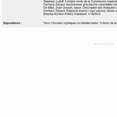
Stephani, Ludolf. Compte-rendu de la Commission impérial
Gerhard, Eduard. Auserlesene griechische vasenbilder haup
De Witte, Jean-Joseph, baron. Description des Antiquités et
Gerhard, Eduard. Rapporto intorno i vasi volcenti, diretto 
Beazley Archive Pottery Database. n°302013.
Expositions :
Terre ! Escales mythiques en Méditerranée. Trésors de la Bn
Mentions légales