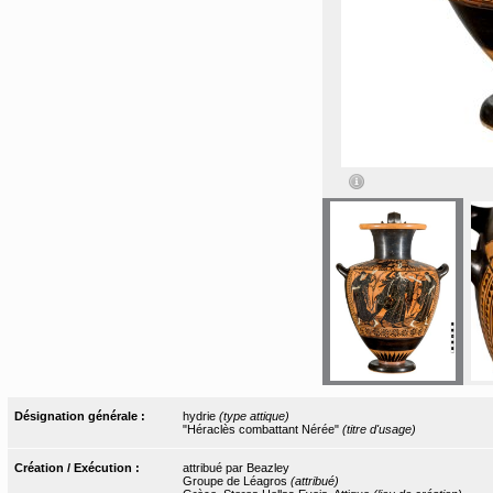
Désignation générale :
hydrie
(type attique)
"Héraclès combattant Nérée"
(titre d'usage)
Création / Exécution :
attribué par Beazley
Groupe de Léagros
(attribué)