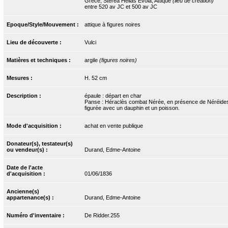
Grèce, Sterea Hellas Evoia, Attique
(lieu de création)
entre 520 av JC et 500 av JC
Epoque/Style/Mouvement :
attique à figures noires
Lieu de découverte :
Vulci
Matières et techniques :
argile
(figures noires)
Mesures :
H. 52 cm
Description :
épaule : départ en char
Panse : Héraclès combat Nérée, en présence de Néréides 
figurée avec un dauphin et un poisson.
Mode d'acquisition :
achat en vente publique
Donateur(s), testateur(s)
ou vendeur(s) :
Durand, Edme-Antoine
Date de l'acte
d'acquisition :
01/06/1836
Ancienne(s)
appartenance(s) :
Durand, Edme-Antoine
Numéro d'inventaire :
De Ridder.255