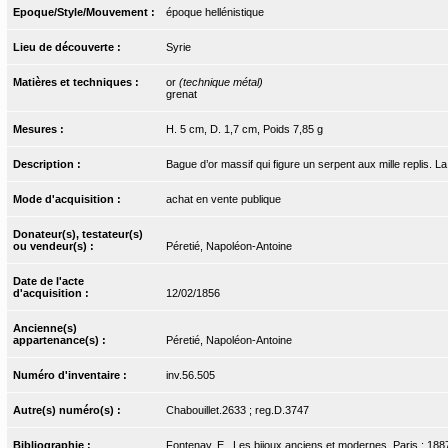
Epoque/Style/Mouvement :
époque hellénistique
Lieu de découverte :
Syrie
Matières et techniques :
or
(technique métal)
grenat
Mesures :
H. 5 cm, D. 1,7 cm, Poids 7,85 g
Description :
Bague d’or massif qui figure un serpent aux mille replis. La
Mode d'acquisition :
achat en vente publique
Donateur(s), testateur(s)
ou vendeur(s) :
Péretié, Napoléon-Antoine
Date de l'acte
d'acquisition :
12/02/1856
Ancienne(s)
appartenance(s) :
Péretié, Napoléon-Antoine
Numéro d'inventaire :
inv.56.505
Autre(s) numéro(s) :
Chabouillet.2633 ; reg.D.3747
Bibliographie :
Fontenay, E.. Les bijoux anciens et modernes. Paris : 1887