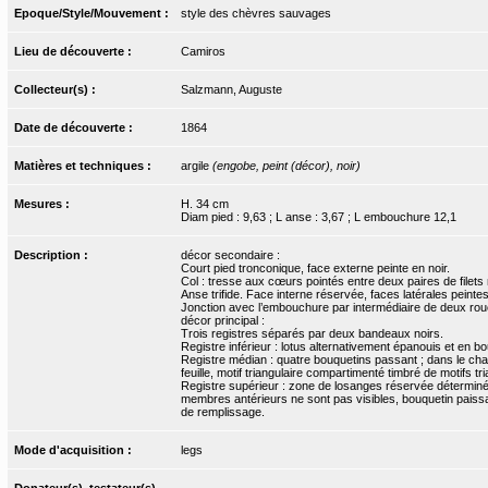
Epoque/Style/Mouvement :
style des chèvres sauvages
Lieu de découverte :
Camiros
Collecteur(s) :
Salzmann, Auguste
Date de découverte :
1864
Matières et techniques :
argile
(engobe, peint (décor), noir)
Mesures :
H. 34 cm
Diam pied : 9,63 ; L anse : 3,67 ; L embouchure 12,1
Description :
décor secondaire :
Court pied tronconique, face externe peinte en noir.
Col : tresse aux cœurs pointés entre deux paires de filets 
Anse trifide. Face interne réservée, faces latérales peintes
Jonction avec l’embouchure par intermédiaire de deux roue
décor principal :
Trois registres séparés par deux bandeaux noirs.
Registre inférieur : lotus alternativement épanouis et en bo
Registre médian : quatre bouquetins passant ; dans le cha
feuille, motif triangulaire compartimenté timbré de motifs t
Registre supérieur : zone de losanges réservée déterminée
membres antérieurs ne sont pas visibles, bouquetin paissant
de remplissage.
Mode d'acquisition :
legs
Donateur(s), testateur(s)