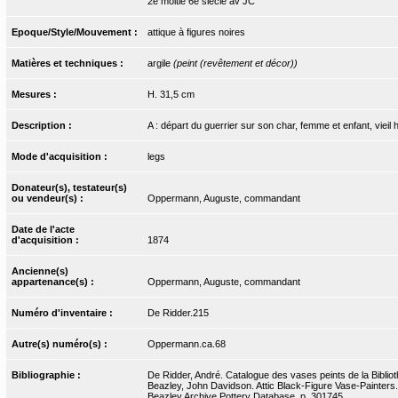
2e moitié 6e siècle av JC
Epoque/Style/Mouvement :
attique à figures noires
Matières et techniques :
argile
(peint (revêtement et décor))
Mesures :
H. 31,5 cm
Description :
A : départ du guerrier sur son char, femme et enfant, vieil
Mode d'acquisition :
legs
Donateur(s), testateur(s)
ou vendeur(s) :
Oppermann, Auguste, commandant
Date de l'acte
d'acquisition :
1874
Ancienne(s)
appartenance(s) :
Oppermann, Auguste, commandant
Numéro d'inventaire :
De Ridder.215
Autre(s) numéro(s) :
Oppermann.ca.68
Bibliographie :
De Ridder, André. Catalogue des vases peints de la Bibliot
Beazley, John Davidson. Attic Black-Figure Vase-Painters.
Beazley Archive Pottery Database. p. 301745.