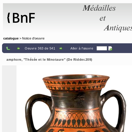
Panneau de gestion des cookies
catalogue
> Notice d'oeuvre
Oeuvre 363 de 541
Aller à l'œuvre
amphore, "Thésée et le Minotaure" (De Ridder.209)