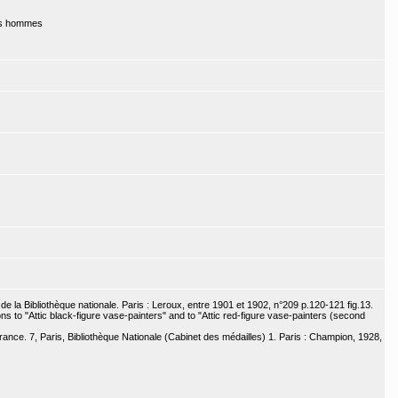
nes hommes
e la Bibliothèque nationale. Paris : Leroux, entre 1901 et 1902, n°209 p.120-121 fig.13.
s to "Attic black-figure vase-painters" and to "Attic red-figure vase-painters (second
nce. 7, Paris, Bibliothèque Nationale (Cabinet des médailles) 1. Paris : Champion, 1928,