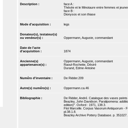
Description :
face A :
Thésée et le Minotaure entre femmes et jeu
face B :
Dionysos et son thiase
Mode d'acquisition :
legs
Donateur(s), testateur(s)
ou vendeur(s) :
Oppermann, Auguste, commandant
Date de l'acte
d'acquisition :
1874
Ancienne(s)
Oppermann, Auguste, commandant
appartenance(s) :
Raoul-Rochette, Désiré
Durand, Edme-Antoine
Numéro d'inventaire :
De Ridder.209
Autre(s) numéro(s) :
Oppermann.ca.46
Bibliographie :
De Ridder, André. Catalogue des vases peints d
Beazley, John Davidson. Paralipomena: addition
edition)". Oxford : 1971, 138.3.
Flot Marcelle. Corpus Vasorum Antiquorum - Fra
pl.38.1.8.
Beazley Archive Pottery Database. p. 351027.