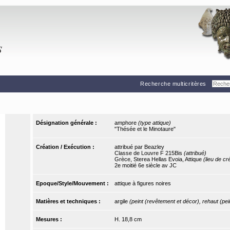
Recherche multicritères
Désignation générale :
amphore
(type attique)
"Thésée et le Minotaure"
Création / Exécution :
attribué par Beazley
Classe de Louvre F 215Bis
(attribué)
Grèce, Sterea Hellas Evoia, Attique
(lieu de cr
2e moitié 6e siècle av JC
Epoque/Style/Mouvement :
attique à figures noires
Matières et techniques :
argile
(peint (revêtement et décor), rehaut (pein
Mesures :
H. 18,8 cm