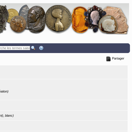
Partager
éation)
t), blanc)