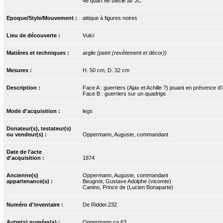
4e quart 6e siècle av JC
Epoque/Style/Mouvement :
attique à figures noires
Lieu de découverte :
Vulci
Matières et techniques :
argile
(peint (revêtement et décor))
Mesures :
H. 50 cm, D. 32 cm
Description :
Face A : guerriers (Ajax et Achille ?) jouant en présence d
Face B : guerriers sur un quadrige
Mode d'acquisition :
legs
Donateur(s), testateur(s)
ou vendeur(s) :
Oppermann, Auguste, commandant
Date de l'acte
d'acquisition :
1874
Ancienne(s)
Oppermann, Auguste, commandant
appartenance(s) :
Beugnot, Gustave Adolphe (vicomte)
Canino, Prince de (Lucien Bonaparte)
Numéro d'inventaire :
De Ridder.232
Autre(s) numéro(s) :
Oppermann.ca.63