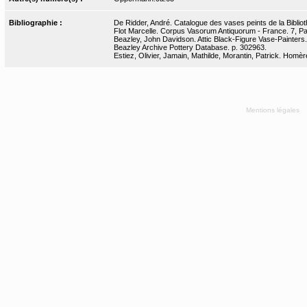
Bibliographie :
De Ridder, André. Catalogue des vases peints de la Bibliot
Flot Marcelle. Corpus Vasorum Antiquorum - France. 7, Pari
Beazley, John Davidson. Attic Black-Figure Vase-Painters.
Beazley Archive Pottery Database. p. 302963.
Estiez, Olivier, Jamain, Mathilde, Morantin, Patrick. Homèr
Mentions légales