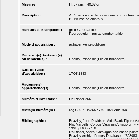
Mesures :
H. 67 cm, l. 40,67 cm
Description :
A : Athéna entre deux colonnes surmontées d
B : course de chevaux
Marques et inscriptions :
grec / Grec ancien
Reproduction : ton athenethen athlon
Mode d'acquisition :
achat en vente publique
Donateur(s), testateur(s)
ou vendeur(s) :
Canino, Prince de (Lucien Bonaparte)
Date de l'acte
d'acquisition :
17/05/1843
Ancienne(s)
appartenance(s) :
Canino, Prince de (Lucien Bonaparte)
Numéro d'inventaire :
De Ridder.244
Autre(s) numéro(s) :
reg.C.727 - inv.65.4779 - inv.52bis.759
Bibliographie :
Beazley, John Davidson. Attic Black-Figure Va
Flot Marcelle. Corpus Vasorum Antiquorum - Fra
1931, pl.88bis 1-6.
De Ridder, André. Catalogue des vases peints d
Beazley Archive Pottery Database. n°303083