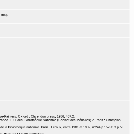
e coqs
se-Painters. Oxford : Clarendon press, 1956, 407.2.
nce. 10, Paris, Bibliothèque Nationale (Cabinet des Médailles) 2. Paris : Champion,
e la Bibliothèque nationale. Paris : Leroux, entre 1901 et 1902, n°244 p.152-153 pl.VI.