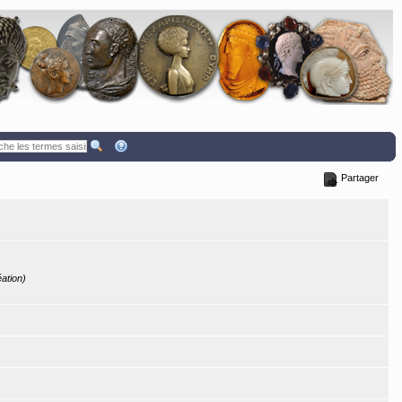
Partager
éation)