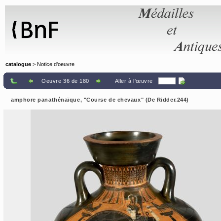
Panneau de gestion des cookies
catalogue
> Notice d'oeuvre
Oeuvre 36 de 180
Aller à l'œuvre
amphore panathénaïque, "Course de chevaux" (De Ridder.244)