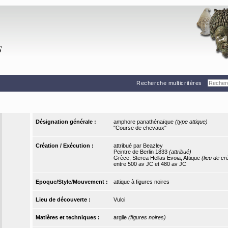
Recherche multicritères
Désignation générale :
amphore panathénaïque
(type attique)
"Course de chevaux"
Création / Exécution :
attribué par Beazley
Peintre de Berlin 1833
(attribué)
Grèce, Sterea Hellas Evoia, Attique
(lieu de cr
entre 500 av JC et 480 av JC
Epoque/Style/Mouvement :
attique à figures noires
Lieu de découverte :
Vulci
Matières et techniques :
argile
(figures noires)