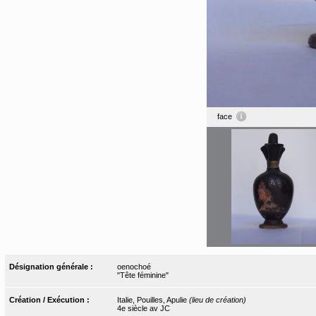
face
Désignation générale :
oenochoé
"Tête féminine"
Création / Exécution :
Italie, Pouilles, Apulie
(lieu de création)
4e siècle av JC