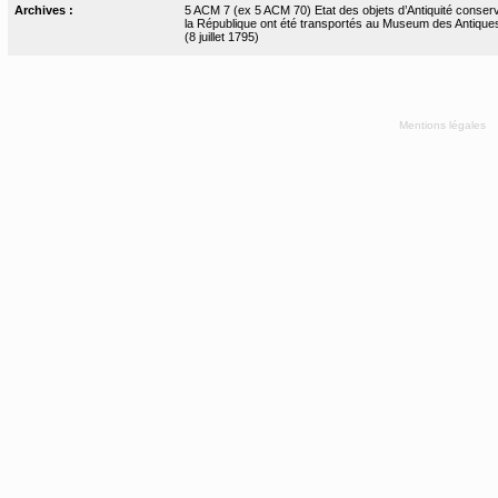
Archives :
5 ACM 7 (ex 5 ACM 70) Etat des objets d’Antiquité conserv
la République ont été transportés au Museum des Antiques
(8 juillet 1795)
Mentions légales