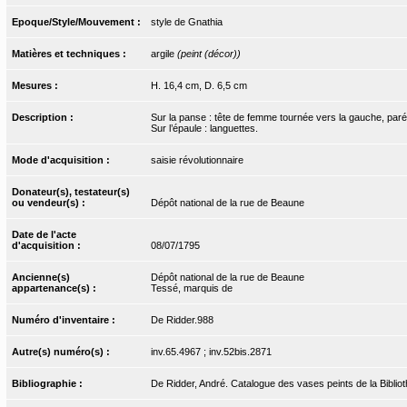
Epoque/Style/Mouvement :
style de Gnathia
Matières et techniques :
argile
(peint (décor))
Mesures :
H. 16,4 cm, D. 6,5 cm
Description :
Sur la panse : tête de femme tournée vers la gauche, paré
Sur l’épaule : languettes.
Mode d'acquisition :
saisie révolutionnaire
Donateur(s), testateur(s)
ou vendeur(s) :
Dépôt national de la rue de Beaune
Date de l'acte
d'acquisition :
08/07/1795
Ancienne(s)
Dépôt national de la rue de Beaune
appartenance(s) :
Tessé, marquis de
Numéro d'inventaire :
De Ridder.988
Autre(s) numéro(s) :
inv.65.4967 ; inv.52bis.2871
Bibliographie :
De Ridder, André. Catalogue des vases peints de la Bibliot