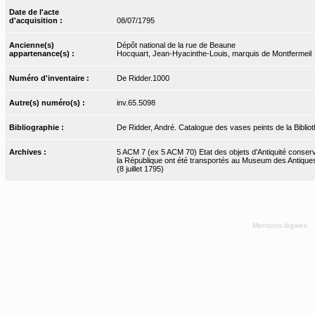
Date de l'acte
d'acquisition :
08/07/1795
Ancienne(s)
Dépôt national de la rue de Beaune
appartenance(s) :
Hocquart, Jean-Hyacinthe-Louis, marquis de Montfermeil
Numéro d'inventaire :
De Ridder.1000
Autre(s) numéro(s) :
inv.65.5098
Bibliographie :
De Ridder, André. Catalogue des vases peints de la Bibliot
Archives :
5 ACM 7 (ex 5 ACM 70) Etat des objets d’Antiquité conserv
la République ont été transportés au Museum des Antiques
(8 juillet 1795)
Mentions légales