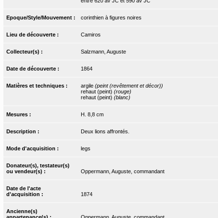
entre 620 av JC et 590 av JC
Epoque/Style/Mouvement :
corinthien à figures noires
Lieu de découverte :
Camiros
Collecteur(s) :
Salzmann, Auguste
Date de découverte :
1864
Matières et techniques :
argile
(peint (revêtement et décor))
rehaut (peint)
(rouge)
rehaut (peint)
(blanc)
Mesures :
H. 8,8 cm
Description :
Deux lions affrontés.
Mode d'acquisition :
legs
Donateur(s), testateur(s)
ou vendeur(s) :
Oppermann, Auguste, commandant
Date de l'acte
d'acquisition :
1874
Ancienne(s)
appartenance(s) :
Oppermann, Auguste, commandant