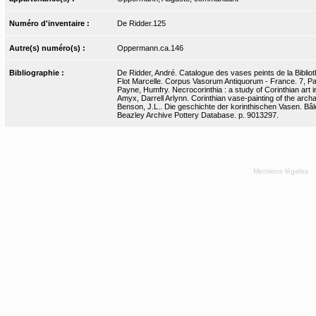
Numéro d'inventaire :
De Ridder.125
Autre(s) numéro(s) :
Oppermann.ca.146
Bibliographie :
De Ridder, André. Catalogue des vases peints de la Bibliot
Flot Marcelle. Corpus Vasorum Antiquorum - France. 7, Pari
Payne, Humfry. Necrocorinthia : a study of Corinthian art 
Amyx, Darrell Arlynn. Corinthian vase-painting of the archai
Benson, J.L.. Die geschichte der korinthischen Vasen. Bâle
Beazley Archive Pottery Database. p. 9013297.
Mentions légales