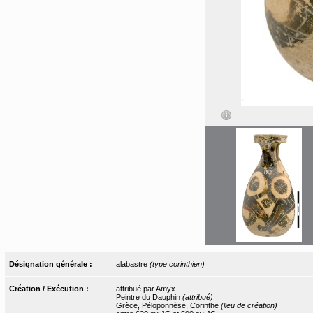
Désignation générale :
alabastre
(type corinthien)
Création / Exécution :
attribué par Amyx
Peintre du Dauphin
(attribué)
Grèce, Péloponnèse, Corinthe
(lieu de création)