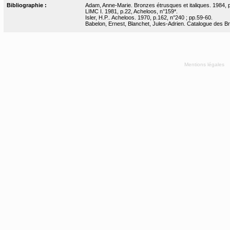
Bibliographie :
Adam, Anne-Marie. Bronzes étrusques et italiques. 1984, p
LIMC I. 1981, p.22, Acheloos, n°159*.
Isler, H.P.. Acheloos. 1970, p.162, n°240 ; pp.59-60.
Babelon, Ernest, Blanchet, Jules-Adrien. Catalogue des Bron
Mentions légales