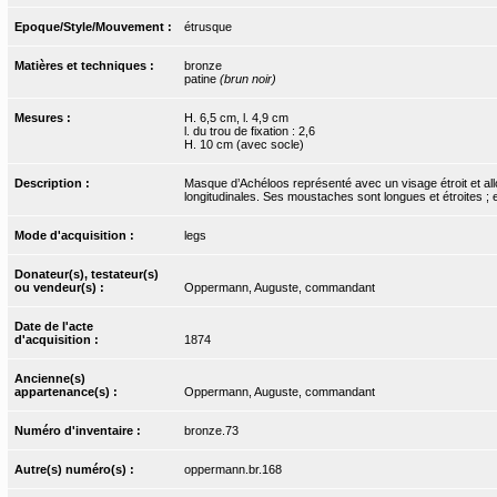
Epoque/Style/Mouvement :
étrusque
Matières et techniques :
bronze
patine
(brun noir)
Mesures :
H. 6,5 cm, l. 4,9 cm
l. du trou de fixation : 2,6
H. 10 cm (avec socle)
Description :
Masque d’Achéloos représenté avec un visage étroit et all
longitudinales. Ses moustaches sont longues et étroites ; e
Mode d'acquisition :
legs
Donateur(s), testateur(s)
ou vendeur(s) :
Oppermann, Auguste, commandant
Date de l'acte
d'acquisition :
1874
Ancienne(s)
appartenance(s) :
Oppermann, Auguste, commandant
Numéro d'inventaire :
bronze.73
Autre(s) numéro(s) :
oppermann.br.168