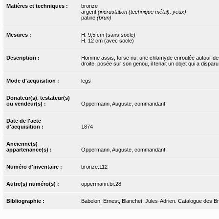
Matières et techniques :
bronze
argent
(incrustation (technique métal), yeux)
patine
(brun)
Mesures :
H. 9,5 cm (sans socle)
H. 12 cm (avec socle)
Description :
Homme assis, torse nu, une chlamyde enroulée autour de
droite, posée sur son genou, il tenait un objet qui a dispa
Mode d'acquisition :
legs
Donateur(s), testateur(s)
ou vendeur(s) :
Oppermann, Auguste, commandant
Date de l'acte
d'acquisition :
1874
Ancienne(s)
appartenance(s) :
Oppermann, Auguste, commandant
Numéro d'inventaire :
bronze.112
Autre(s) numéro(s) :
oppermann.br.28
Bibliographie :
Babelon, Ernest, Blanchet, Jules-Adrien. Catalogue des Bron