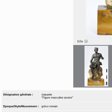
112a
Désignation générale :
statuette
"Figure masculine assise"
Epoque/Style/Mouvement :
gréco romain