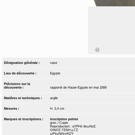
Désignation générale :
vase
Lieu de découverte :
Egypte
Précisions sur la
découverte :
rapporté de Haute-Egypte en mai 1886
Matières et techniques :
argile
Mesures :
H. 3,4 cm
Marques et inscriptions :
inscription peinte
grec / Copte
Reproduction : αΥΡΗλ θεωΝοΣ
ΟΙΝΟΣ ΓΕΝΗ μ ΓΖ
ωΡΙωΝΑλνΚΟΥ