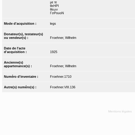
με τε
θεΗΡΙ
θεων
ΓσΡουοΝ
Mode d'acquisition :
legs
Donateur(s), testateur(s)
ou vendeur(s) :
Froehner, Wilhelm
Date de l'acte
d'acquisition :
1925
Ancienne(s)
appartenance(s) :
Froehner, Wilhelm
Numéro d'inventaire :
Froehner.1710
Autre(s) numéro(s) :
Froehner.VIII.136
Mentions légales