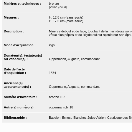
Matières et techniques :
bronze
patine
(brun)
Mesures :
H. 12,8 cm (sans socle)
H. 17,5 cm (avec socle)
Description :
Minerve debout et de face, touchant de la main droite son c
vêtue d’un péplos et de l’égide qui est rejetée sur son épa
Mode d'acquisition :
legs
Donateur(s), testateur(s)
ou vendeur(s) :
Oppermann, Auguste, commandant
Date de l'acte
d'acquisition :
1874
Ancienne(s)
appartenance(s) :
Oppermann, Auguste, commandant
Numéro d'inventaire :
bronze.162
Autre(s) numéro(s) :
oppermann.br.18
Bibliographie :
Babelon, Ernest, Blanchet, Jules-Adrien. Catalogue des Bron