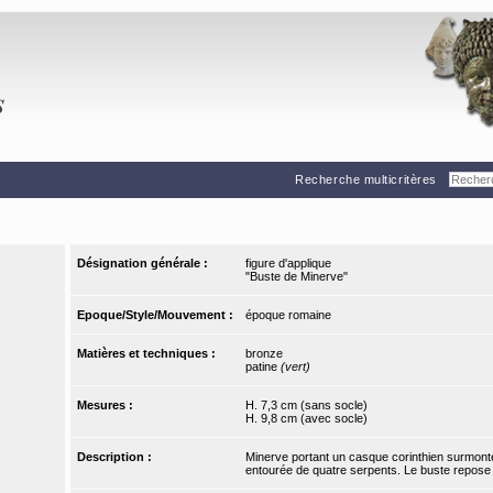
Recherche multicritères
Désignation générale :
figure d'applique
"Buste de Minerve"
Epoque/Style/Mouvement :
époque romaine
Matières et techniques :
bronze
patine
(vert)
Mesures :
H. 7,3 cm (sans socle)
H. 9,8 cm (avec socle)
Description :
Minerve portant un casque corinthien surmonté 
entourée de quatre serpents. Le buste repose 