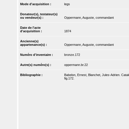
Mode d'acquisition :
legs
Donateur(s), testateur(s)
ou vendeur(s) :
Oppermann, Auguste, commandant
Date de l'acte
d'acquisition :
1874
Ancienne(s)
appartenance(s) :
Oppermann, Auguste, commandant
Numéro d'inventaire :
bronze.172
Autre(s) numéro(s) :
oppermann.br.22
Bibliographie :
Babelon, Ernest, Blanchet, Jules-Adrien. Catal
fig.172.