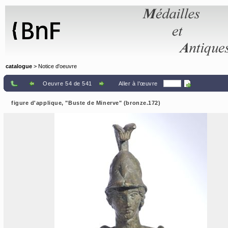
Panneau de gestion des cookies
catalogue
> Notice d'oeuvre
Oeuvre 54 de 541
Aller à l'œuvre
figure d'applique, "Buste de Minerve" (bronze.172)