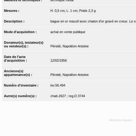
Mesures :
H. 0,5 cm, L. 1 cm, Poids 2,3 g
Description :
bague en or massif avec chaton d’or gravé en creux. Le su
Mode d'acquisition :
achat en vente publique
Donateur(s), testateur(s)
ou vendeur(s) :
Péretié, Napoléon-Antoine
Date de l'acte
d'acquisition :
12/02/1856
Ancienne(s)
appartenance(s) :
Péretié, Napoléon-Antoine
Numéro d'inventaire :
inv.56.494
Autre(s) numéro(s) :
chab.2627 ; reg.D.3744
Mentions légales