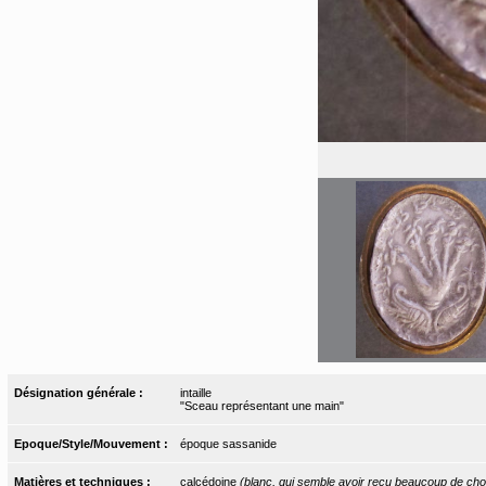
Désignation générale :
intaille
"Sceau représentant une main"
Epoque/Style/Mouvement :
époque sassanide
Matières et techniques :
calcédoine
(blanc, qui semble avoir reçu beaucoup de choc