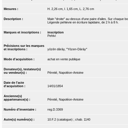
Mesures :
H. 2,26 cm, l. 1,65 cm, L. 2,76 cm
Description :
Main "droite" au-dessus d'une paire d'ailes. Sur chaque bo
Légende pehlevie en écriture lapidaire, de 2 h à 8 h.
Marques et inscriptions :
inscription
Pehlvi
Précisions sur les marques
et inscriptions :
yōzēn dārāy, "Yōzen-Dārāy"
Mode d'acquisition :
achat en vente publique
Donateur(s), testateur(s)
ou vendeur(s) :
Péretié, Napoléon-Antoine
Date de l'acte
d'acquisition :
14/01/1854
Ancienne(s)
appartenance(s) :
Péretié, Napoléon-Antoine
Numéro d'inventaire :
reg.D.3369
Autre(s) numéro(s) :
10.F.2 (catalogue) ; chab. 1140