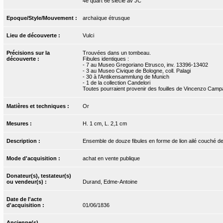
4e quart 6e siècle av JC
Epoque/Style/Mouvement :
archaïque étrusque
Lieu de découverte :
Vulci
Précisions sur la
Trouvées dans un tombeau.
découverte :
Fibules identiques :
- 7 au Museo Gregoriano Etrusco, inv. 13396-13402
- 3 au Museo Civique de Bologne, coll. Palagi
- 30 à l'Antikensammlung de Munich
- 1 de la collection Candelori
Toutes pourraient provenir des fouilles de Vincenzo Camp
Matières et techniques :
Or
Mesures :
H. 1 cm, L. 2,1 cm
Description :
Ensemble de douze fibules en forme de lion ailé couché de p
Mode d'acquisition :
achat en vente publique
Donateur(s), testateur(s)
ou vendeur(s) :
Durand, Edme-Antoine
Date de l'acte
d'acquisition :
01/06/1836
Ancienne(s)