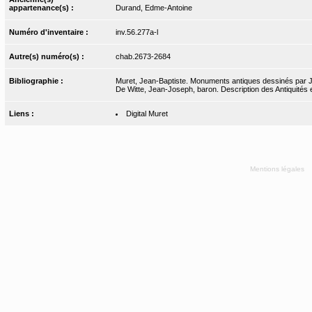
appartenance(s) :
Durand, Edme-Antoine
Numéro d'inventaire :
inv.56.277a-l
Autre(s) numéro(s) :
chab.2673-2684
Bibliographie :
Muret, Jean-Baptiste. Monuments antiques dessinés par J.-
De Witte, Jean-Joseph, baron. Description des Antiquités et
Liens :
Digital Muret
Mentions légales