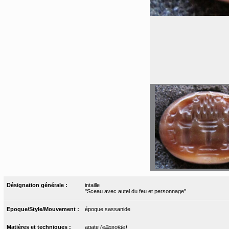
Désignation générale :
intaille
"Sceau avec autel du feu et personnage"
Epoque/Style/Mouvement :
époque sassanide
Matières et techniques :
agate
(ellipsoïde)