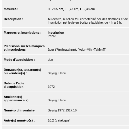
Mesures :
H. 2,05 cm, l. 1,73 cm, L. 2,48 cm
Description :
Au centre, autel du feu caractérisé par des flammes et de 
Inscription pehlevie en écriture lapidaire, de 4 h à 8 h.
Marques et inscriptions :
inscription
Pehlvi
Précisions sur les marques
et inscriptions :
ādur (?)mihratah(m), "Adur-Mihr-Tah[m?]"
Mode d'acquisition :
don
Donateur(s), testateur(s)
ou vendeur(s) :
Seyrig, Henri
Date de l'acte
d'acquisition :
1972
Ancienne(s)
appartenance(s) :
Seyrig, Henri
Numéro d'inventaire :
Seyrig.1972.1317.16
Autre(s) numéro(s) :
16.2 (catalogue)